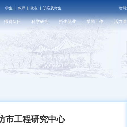
学生
教师
校友
访客及考生
智慧
师资队伍
科学研究
招生就业
学团工作
活力潍
潍院学人
科研平台
本科招生
学工在线
潍院人物
教师发展
学术期刊
就业信息
共青团（创新创业学
媒体关注
院...
育
人才招聘
科研成果
研究生招生
遇见潍院
科技服务
坊市工程研究中心