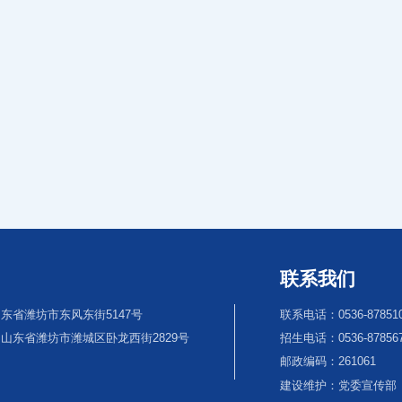
联系我们
东省潍坊市东风东街5147号
联系电话：0536-87851
山东省潍坊市潍城区卧龙西街2829号
招生电话：0536-8785670
邮政编码：261061
建设维护：党委宣传部