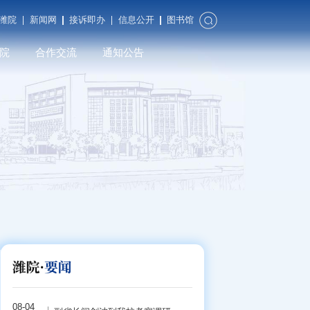
潍院
新闻网
接诉即办
信息公开
图书馆
院
合作交流
通知公告
合作发展
对外交流
潍院校友
08-04