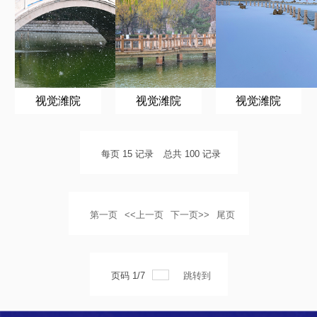
视觉潍院
视觉潍院
视觉潍院
每页
15
记录
总共
100
记录
第一页
<<上一页
下一页>>
尾页
页码
1
/
7
跳转到