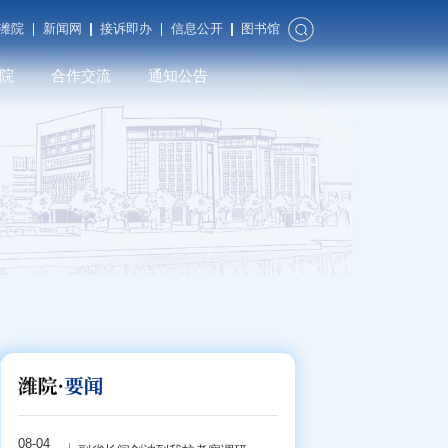
潍院
新闻网
接诉即办
信息公开
图书馆
院
合作交流
通知公告
合作发展
对外交流
潍院校友
08-04