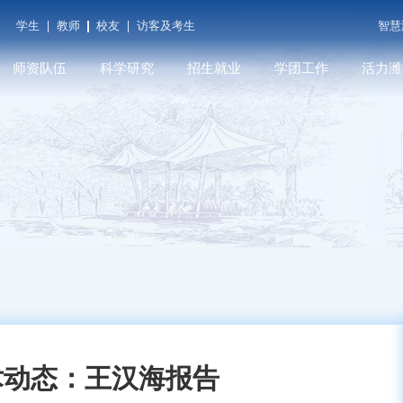
学生
教师
校友
访客及考生
智慧
师资队伍
科学研究
招生就业
学团工作
活力潍
潍院学人
科研平台
本科招生
学工在线
潍院人物
教师发展
学术期刊
就业信息
共青团（创新创业学
媒体关注
院...
育
人才招聘
科研成果
研究生招生
遇见潍院
科技服务
术动态：王汉海报告