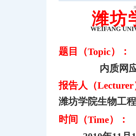
来
潍坊
WEIFANG UNI
题目（
）：
Topic
内质网
报告人（
Lecturer
潍坊学院生物工
时间（
）：
Time