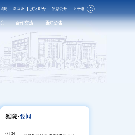
潍院
新闻网
接诉即办
信息公开
图书馆
院
合作交流
通知公告
合作发展
对外交流
潍院校友
08-04