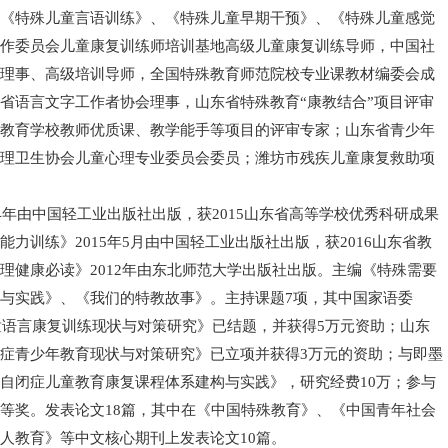
《
特殊儿童言语训练
》
、
《
特殊儿童早期干预
》、《
特殊儿童感觉
作委员会儿童康复训练师培训基地高级儿童康复训练导师，中国社
理事、高级培训导师，全国特殊教育师范院校专业课教材编委会成
省语言文字工作者协会理事，山东省特殊教育“康教结合”项目评审
教育学校教师优质课、教学能手等项目的评审专家；山东省青少年
理卫生协会儿童心理专业委员会委员；潍坊市残疾儿童康复救助项
4年由中国轻工业出版社出版，获2015山东省高等学校优秀科研成果
力训练》2015年5月由中国轻工业出版社出版
，
获
2016山东省教
理健康必读》2012年由东北师范大学出版社出版。主编《特殊需要
与实践》、《我们的特教故事》。主持课题
7
项，其中国家语委
儿童语言康复训练现状与对策研究》已结题，并获得5万元资助；山东
症青少年教育现状与对策研究》已立项并获得3万元的资助；
与即墨
自闭症儿童教育康复课程体系建构与实践》，研究经费10万
；
参与
等奖。
发表论文18篇，其中
在《中国特殊教育》
、《
中国青年社会
人教育》等中文核心期刊上发表
论文10篇
。