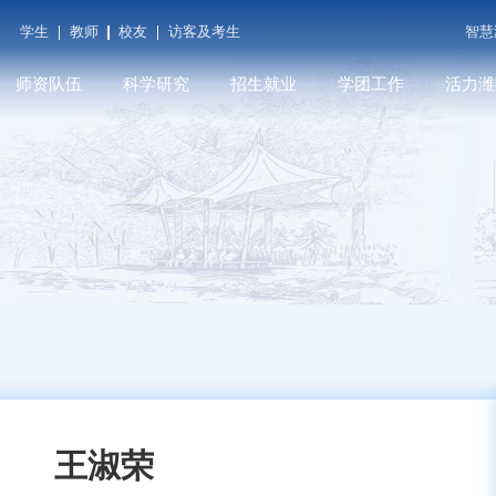
学生
教师
校友
访客及考生
智慧
师资队伍
科学研究
招生就业
学团工作
活力潍
潍院学人
科研平台
本科招生
学工在线
潍院人物
教师发展
学术期刊
就业信息
共青团（创新创业学
媒体关注
院...
育
人才招聘
科研成果
研究生招生
遇见潍院
科技服务
王淑荣