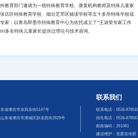
外教育部门邀请为一线特殊
教育
学校、康复机构教师
及
特殊儿童家
张店区特殊教育学校、烟台芝罘区辅读学校等五十多所特殊学校或
专家；以青岛即墨市特殊教育中心为依托成立了“王淑荣专家工作
00多名特殊儿童家长提供过理论与技术咨询。
联系我们
东省潍坊市东风东街5147号
联系电话：0536-87851
山东省潍坊市潍城区卧龙西街2829号
招生电话：0536-8785670
邮政编码：261061
建设维护：党委宣传部