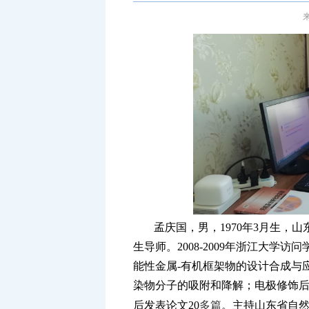
来
孟庆国，男
，
1970年3月生，
山
生导师。
2008-2009年浙江大
能性金属-有机框架物的设计合成与
染物分子的吸附和降解；电极修饰
后
发表
论文
。
主持山东省自然
20
多篇