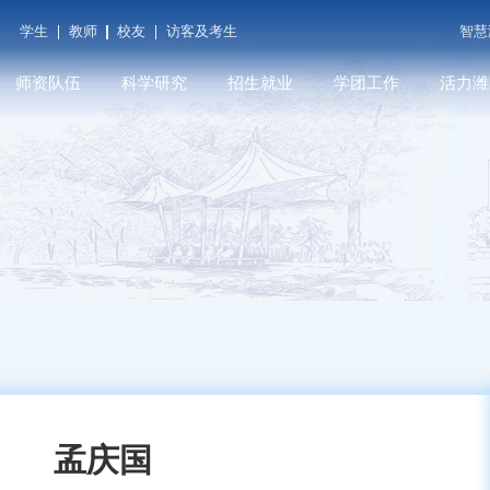
学生
教师
校友
访客及考生
智慧
师资队伍
科学研究
招生就业
学团工作
活力潍
潍院学人
科研平台
本科招生
学工在线
潍院人物
教师发展
学术期刊
就业信息
共青团（创新创业学
媒体关注
院...
育
人才招聘
科研成果
研究生招生
遇见潍院
科技服务
孟庆国