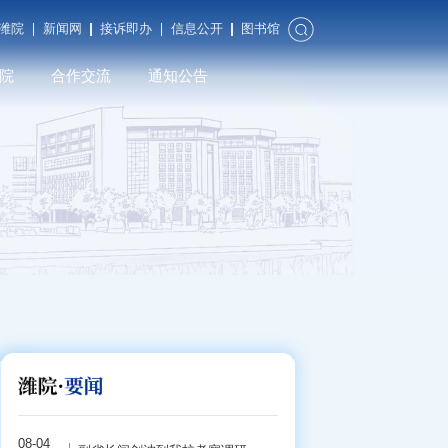
潍院
新闻网
接诉即办
信息公开
图书馆
院
合作交流
通知公告
合作发展
对外交流
潍院校友
08-04