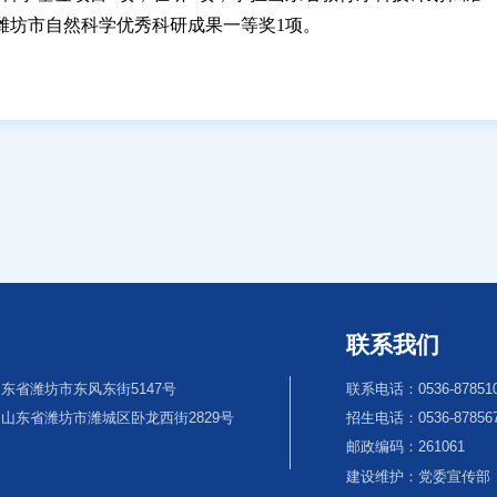
潍坊市自然科学优秀科研成果一等奖1项。
联系我们
东省潍坊市东风东街5147号
联系电话：0536-87851
山东省潍坊市潍城区卧龙西街2829号
招生电话：0536-8785670
邮政编码：261061
建设维护：党委宣传部