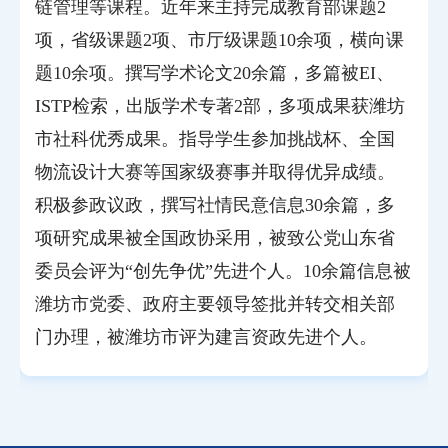
链管理等课程。近年来主持完成教育部课题
2
项，省级课题
2
项、市厅级课题
10
余项，横向课
题
10
余项。撰写学术论文
20
余篇，多篇被
EI
、
ISTP
检索，出版学术专著
2
部，多项成果获潍坊
市社科优秀成果。指导学生参加挑战杯、全国
物流设计大赛等国家级赛事并取得优异成绩。
积极参政议政，撰写社情民意信息
30
余篇，多
项研究成果被全国政协采用，被致公党山东省
委员会评为“创先争优”先进个人。
10
余篇信息被
潍坊市党委、政府主要领导签批并转交相关部
门办理，被潍坊市评为建言资政先进个人。