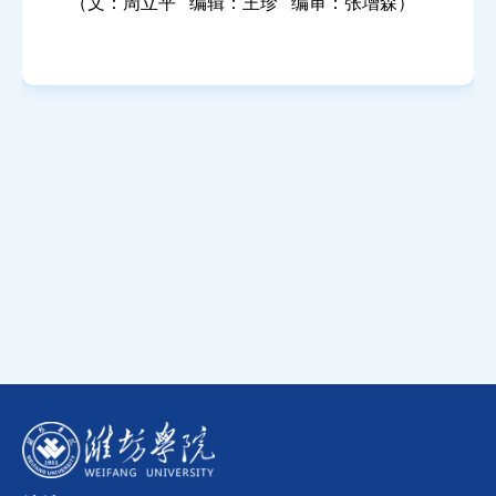
（文：周立平
编辑：王珍
编审：张增森）