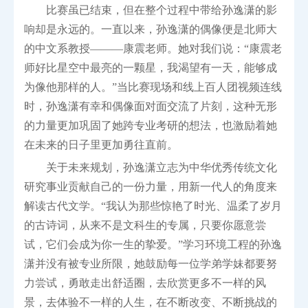
比赛虽已结束，但在整个过程中带给孙逸潇的影
响却是永远的。一直以来，孙逸潇的偶像便是北师大
的中文系教授———康震老师。她对我们说：“康震老
师好比星空中最亮的一颗星，我渴望有一天，能够成
为像他那样的人。”当比赛现场和线上百人团视频连线
时，孙逸潇有幸和偶像面对面交流了片刻，这种无形
的力量更加巩固了她跨专业考研的想法，也激励着她
在未来的日子里更加勇往直前。
关于未来规划，孙逸潇立志为中华优秀传统文化
研究事业贡献自己的一份力量，用新一代人的角度来
解读古代文学。“我认为那些惊艳了时光、温柔了岁月
的古诗词，从来不是文科生的专属，只要你愿意尝
试，它们会成为你一生的挚爱。”学习环境工程的孙逸
潇并没有被专业所限，她鼓励每一位学弟学妹都要努
力尝试，勇敢走出舒适圈，去欣赏更多不一样的风
景，去体验不一样的人生，在不断改变、不断挑战的