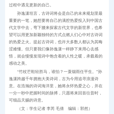
过程中遇见更新的自己。
孙逸潇坦言，古诗词将会是自己的未来规划里最
重要的一笔，她想要将自己的满腔热爱投入到中国古
代文学中去，弯下腰来探索古代文学的新世界，也希
望可以用更加新颖独特的方式点燃人们心中对古诗词
的热爱之火。提起古诗词，也许大多数人都认为其晦
涩难懂。但只要我们像孙逸潇一样静下来用心去感
悟，就会慢慢发现诗中饱含着的人性之暖，承载着的
感动之美。
“竹杖芒鞋轻胜马，谁怕？一蓑烟雨任平生。”孙
逸潇跨越千年拥抱大美诗词，古为今用追寻浪漫诗
意。在浩瀚的诗词海洋里，她将永怀热爱之心，并在
一分一秒中把握时间的脉搏，只愿将来回首往昔时，
可细品天赐的诗意。
（文：学生记者 李芮 毛倩 编辑：郭然）