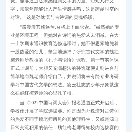
觉。能够通过它来感悟到文字的力量。短短几行文
字，却依然能够让人产生情感共鸣，这是跨越时空的
对话。”这是孙逸潇与古诗词的灵魂畅谈。
“路漫漫其修远兮,吾将上下而求索。”虽然她的专
业是环境工程，但她对古诗词的热爱从未消减。在大
一上学期末通识教育选修选课时，她不假思索地凭着
一股热爱的劲儿，坚定地选择了研究古代文学的魏红
梅老师所教授的《孔子与论语》课程。第一节实体课
正式上课前，大胆又充满想法的孙逸潇便走到讲台前
简单地向魏老师介绍自己，并说明将来有跨专业考研
学习中国古代文学的想法。凌云壮志的少年形象就这
么在魏红梅老师的心里扎了根。
当《2022中国诗词大会》报名通道正式开启后，
学校便开展了学院选拔赛。许是因为孙逸潇对古诗词
的热爱不同于魏老师所见的其他理科生，又或是源自
日常交流积累的信任，魏红梅老师得知校内选拔赛的