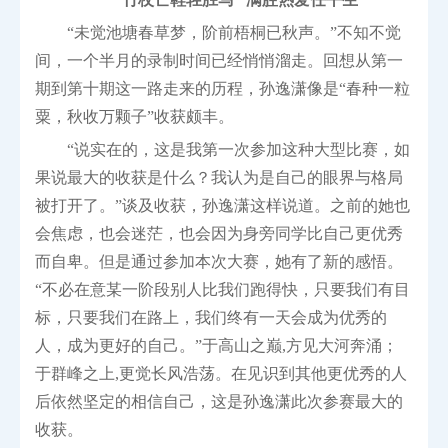
“未觉池塘春草梦，阶前梧桐已秋声。”不知不觉
间，一个半月的录制时间已经悄悄溜走。回想从第一
期到第十期这一路走来的历程，孙逸潇像是“春种一粒
粟，秋收万颗子”收获颇丰。
“说实在的，这是我第一次参加这种大型比赛，如
果说最大的收获是什么？我认为是自己的眼界与格局
被打开了。”谈及收获，孙逸潇这样说道。之前的她也
会焦虑，也会迷茫，也会因为身旁同学比自己更优秀
而自卑。但是通过参加本次大赛，她有了新的感悟。
“不必在意某一阶段别人比我们跑得快，只要我们有目
标，只要我们在路上，我们终有一天会成为优秀的
人，成为更好的自己。”于高山之巅,方见大河奔涌；
于群峰之上,更觉长风浩荡。在见识到其他更优秀的人
后依然坚定的相信自己，这是孙逸潇此次参赛最大的
收获。