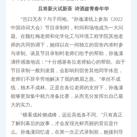
且将新火试新茶 诗酒趁青春年华
“岂曰无衣？与子同袍。”孙逸潇线上参加《2022
中国诗词大会》节目录制时，时间和场地成为一大问
题。在魏红梅老师和化学化工与环境工程学院其他老
师的共同协调下，她得以在一间独立的宿舍内准时参
与录制。谈及节目录制时老师们给予的帮助，孙逸潇
满怀感激地说：“十分感谢各位老师贴心的帮助。由于
节目录制一般到凌晨，会影响到宿舍其他同学休息，
老师们不辞辛劳地解决了我的燃眉之急。”单丝不成
线，独木不成林。正是在各位老师的支持下，孙逸潇
能够更加集中精力准备比赛，从而充分发挥出自己最
大的实力。
“横看成岭侧成峰，远近高低各不同。”只有真正
了解到幕后的故事，才会发现光鲜亮丽的背后是什
么。孙逸潇回忆道，在第一次正式录制前，她接到导