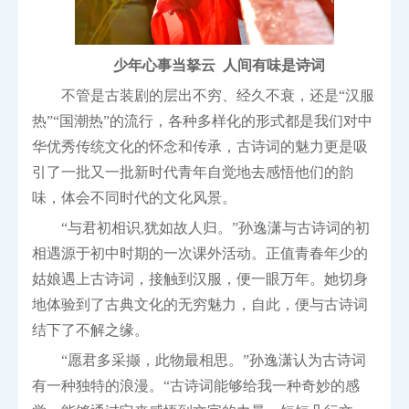
少年心事当拏云 人间有味是诗词
不管是古装剧的层出不穷、经久不衰，还是“汉服
热”“国潮热”的流行，各种多样化的形式都是我们对中
华优秀传统文化的怀念和传承，古诗词的魅力更是吸
引了一批又一批新时代青年自觉地去感悟他们的韵
味，体会不同时代的文化风景。
“与君初相识,犹如故人归。”孙逸潇与古诗词的初
相遇源于初中时期的一次课外活动。正值青春年少的
姑娘遇上古诗词，接触到汉服，便一眼万年。她切身
地体验到了古典文化的无穷魅力，自此，便与古诗词
结下了不解之缘。
“愿君多采撷，此物最相思。”孙逸潇认为古诗词
有一种独特的浪漫。“古诗词能够给我一种奇妙的感