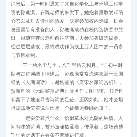
消息后，第一时间通知了来自化学化工与环境工程学
院的孙逸潇。在魏老师的鼓励下，她抱着勇敢尝试的
心态以及对古诗词的热爱，决定参加校内选拔。机会
总是留给有准备的人，孙逸潇成功在校内选拔赛中胜
出，跟随宫存波老师前往济南，去参加省级选拔赛。
经过层层选拔，最终成功作为线上百人团中的一员参
与节目录制。
“三十功名尘与土，八千里路云和月。”自初中时
期与古诗词结下情缘后，孙逸潇常常流连忘返于王国
维的《人间词话》，谢婉莹的《唐宋名家词赏析》，
贺新辉的《元曲鉴赏辞典》等著作，图书馆、书吧也
都留下了她追寻古诗词的足迹。正因如此，她才会坦
坦荡荡地笑着说自己是一个被幸运眷顾的孩子。
一定要爱着点什么，恰似草木对光阴的钟情。人
间有味的诗词，被孙逸潇热爱着，传承着，这场跨越
千年的对话正在有条不紊地进行着。