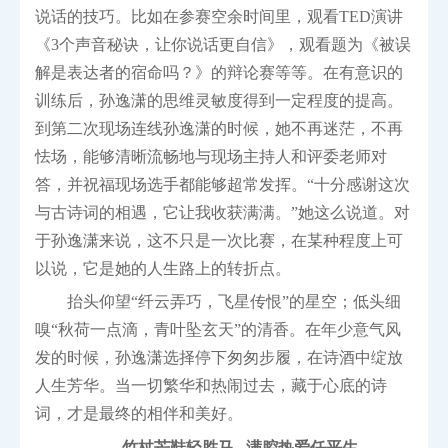
说话的技巧。比如在参赛空余时间里，观看TED演讲
《3个声音秘诀，让你说话更自信》，观看题为《被误
解是表达者的宿命吗？》的辩论赛等等。在有意识的
训练后，孙逸潇的思维灵敏度得到一定程度的提高。
到第二次现场连线孙逸潇的时候，她不再迷茫，不再
怯场，能够清晰流畅地与现场主持人和评委老师对
答，并祝福现场选手都能够超常发挥。“十分感谢这次
与古诗词的相遇，它让我收获满满。”她这么说道。对
于孙逸潇来说，这不只是一次比赛，在某种程度上可
以说，它是她的人生路上的转折点。
抬头仰望“纤云弄巧，飞星传恨”的星空；低头细
嗅“秋荷一点滴，青叶坠玄天”的清香。在年少意气风
发的时候，孙逸潇选择停下匆匆步履，在诗酒中绽放
人生芳华。当一切繁华和热闹过去，藏于心底的诗
词，才是最终的相伴和美好。
竹杖芒鞋轻胜马 满腔热爱任平生