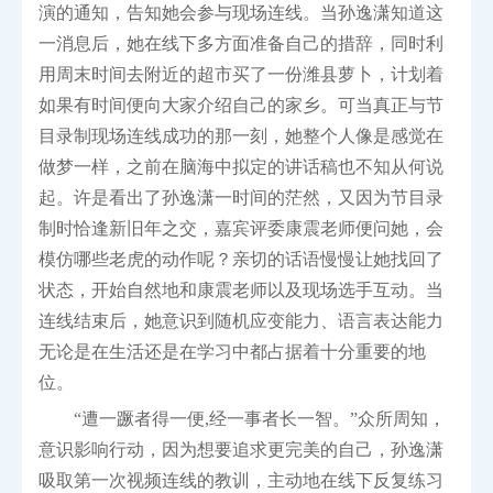
演的通知，告知她会参与现场连线。当孙逸潇知道这
一消息后，她在线下多方面准备自己的措辞，同时利
用周末时间去附近的超市买了一份潍县萝卜，计划着
如果有时间便向大家介绍自己的家乡。可当真正与节
目录制现场连线成功的那一刻，她整个人像是感觉在
做梦一样，之前在脑海中拟定的讲话稿也不知从何说
起。许是看出了孙逸潇一时间的茫然，又因为节目录
制时恰逢新旧年之交，嘉宾评委康震老师便问她，会
模仿哪些老虎的动作呢？亲切的话语慢慢让她找回了
状态，开始自然地和康震老师以及现场选手互动。当
连线结束后，她意识到随机应变能力、语言表达能力
无论是在生活还是在学习中都占据着十分重要的地
位。
“遭一蹶者得一便,经一事者长一智。”众所周知，
意识影响行动，因为想要追求更完美的自己，孙逸潇
吸取第一次视频连线的教训，主动地在线下反复练习