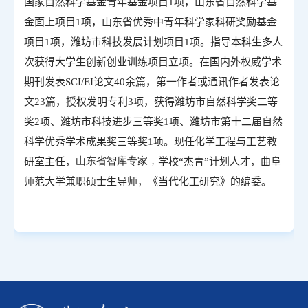
国家自然科学基金青年基金项目
1
项，山东省自然科学基
金面上项目
1
项，山东省优秀中青年科学家科研奖励基金
项目
1
项，潍坊市科技发展计划项目
1
项。指导本科生多人
次获得大学生创新创业训练项目立项。在国内外权威学术
期刊发表
SCI/EI
论文
40
余篇，第一作者或通讯作者发表论
文
23
篇，授权发明专利
3
项，获得潍坊市自然科学奖二等
奖
2
项、潍坊市科技进步三等奖
1
项、潍坊市第十二届自然
科学优秀学术成果奖三等奖
1
项
。
现任化学工程与工艺教
山东省智库专家，
研室主任，
学校“杰青”计划人才，曲阜
师范大学兼职硕士生导师，《当代化工研究》的编委。