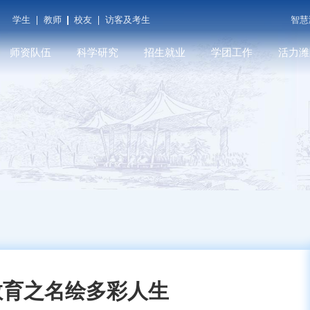
学生
教师
校友
访客及考生
智慧
师资队伍
科学研究
招生就业
学团工作
活力潍
潍院学人
科研平台
本科招生
学工在线
潍院人物
教师发展
学术期刊
就业信息
共青团（创新创业学
媒体关注
院...
育
人才招聘
科研成果
研究生招生
遇见潍院
科技服务
教育之名绘多彩人生