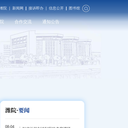
潍院
新闻网
接诉即办
信息公开
图书馆
院
合作交流
通知公告
合作发展
对外交流
潍院校友
08-04