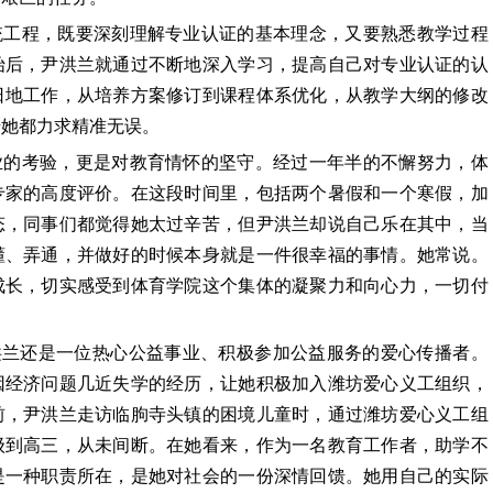
统工程，既要深刻理解专业认证的基本理念，又要熟悉教学过程
始后，尹洪兰就通过不断地深入学习，提高自己对专业认证的认
日地工作，从培养方案修订到课程体系优化，从教学大纲的修改
步她都力求精准无误。
业的考验，更是对教育情怀的坚守。经过一年半的不懈努力，体
专家的高度评价。在这段时间里，包括两个暑假和一个寒假，加
态，同事们都觉得她太过辛苦，但尹洪兰却说自己乐在其中，当
懂、弄通，并做好的时候本身就是一件很幸福的事情。她常说。
成长，切实感受到体育学院这个集体的凝聚力和向心力，一切付
洪兰还是一位热心公益事业、积极参加公益服务的爱心传播者。
因经济问题几近失学的经历，让她积极加入潍坊爱心义工组织，
前，尹洪兰走访临朐寺头镇的困境儿童时，通过潍坊爱心义工组
级到高三，从未间断。在她看来，作为一名教育工作者，助学不
是一种职责所在，是她对社会的一份深情回馈。她用自己的实际