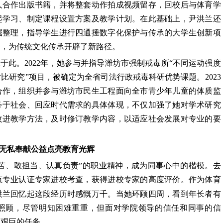
人合作出版书籍，并将整套动作拍成视频留存，回校后与体育学
起学习、制定课程设置方案及教学计划。在此基础上，尹洪兰还
掘整理，指导学生进行四通捶数字化保护与传承的大学生创新项
播，为传统文化传承开辟了新路径。
止于此。
2022年，她参与并指导潍坊市强制戒毒所“不同运动强度
比研究”项目，被确定为全省司法行政戒毒科研优势课题。2023
合作，组织并参与潍坊市民生工程面向全市青少年儿童的体质监
务于社会、回应时代需求的具体体现，不仅加强了她对学术研究
改进教学方法，及时修订教学内容，以适应社会发展对专业的要
无私奉献
公益点亮教育光辉
吃苦、敢担当、认真负责”的职业精神，成为同事心中的楷模。去
范专业认证专家进校考查，获得进校专家的高度评价。作为体育
洪兰回忆起这段经历时感慨万千。当她环顾四周，看到年长者有
照顾，尽管明知困难重重，但面对学院领导的信任和同事的信
而艰巨的任务。