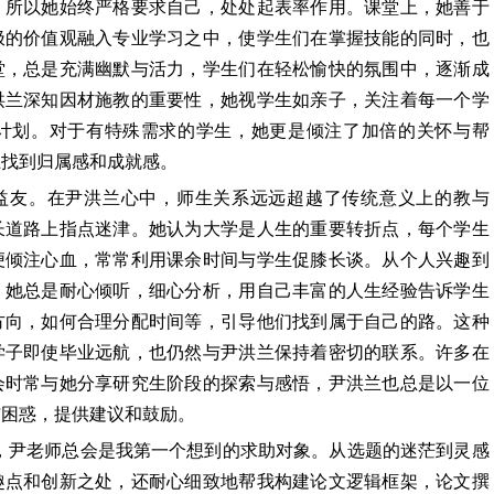
，所以她始终严格要求自己，处处起表率作用。课堂上，她善于
极的价值观融入专业学习之中，使学生们在掌握技能的同时，也
堂，总是充满幽默与活力，学生们在轻松愉快的氛围中，逐渐成
洪兰深知因材施教的重要性，她视学生如亲子，关注着每一个学
计划。对于有特殊需求的学生，她更是倾注了加倍的关怀与帮
上找到归属感和成就感。
益友。在尹洪兰心中，师生关系远远超越了传统意义上的教与
长道路上指点迷津。她认为大学是人生的重要转折点，每个学生
便倾注心血，常常利用课余时间与学生促膝长谈。从个人兴趣到
，她总是耐心倾听，细心分析，用自己丰富的人生经验告诉学生
方向，如何合理分配时间等，引导他们找到属于自己的路。这种
学子即使毕业远航，也仍然与尹洪兰保持着密切的联系。许多在
会时常与她分享研究生阶段的探索与感悟，尹洪兰也总是以一位
与困惑，提供建议和鼓励。
，尹老师总会是我第一个想到的求助对象。从选题的迷茫到灵感
趣点和创新之处，还耐心细致地帮我构建论文逻辑框架，论文撰