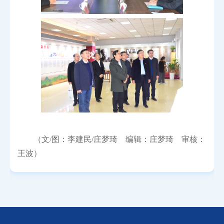
（文/图：李建民/庄梦琦 编辑：庄梦琦 审核：
王波）