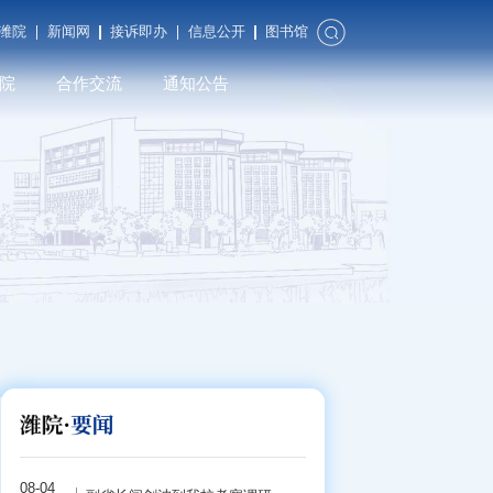
潍院
新闻网
接诉即办
信息公开
图书馆
院
合作交流
通知公告
合作发展
对外交流
潍院校友
08-04