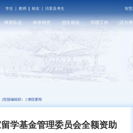
学生
教师
校友
访客及考生
智慧
师资队伍
科学研究
招生就业
学团工作
活力潍
潍院学人
科研平台
本科招生
学工在线
潍院人物
教师发展
学术期刊
就业信息
共青团（创新创业学
媒体关注
院...
育
人才招聘
科研成果
研究生招生
遇见潍院
科技服务
（院报编辑部）
潍院要闻
家留学基金管理委员会全额资助