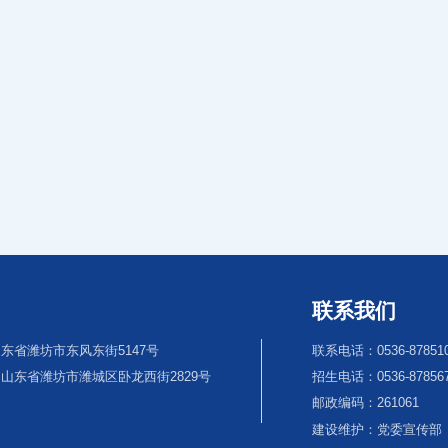
联系我们
东省潍坊市东风东街5147号
联系电话：0536-87851
山东省潍坊市潍城区卧龙西街2829号
招生电话：0536-8785670
邮政编码：261061
建设维护：党委宣传部