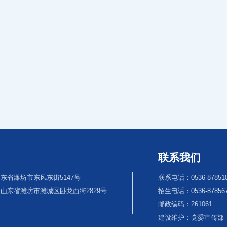
联系我们
东省潍坊市东风东街5147号
联系电话：0536-87851
山东省潍坊市潍城区卧龙西街2829号
招生电话：0536-8785670
邮政编码：261061
建设维护：党委宣传部