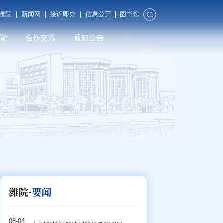
潍院
新闻网
接诉即办
信息公开
图书馆
院
合作交流
通知公告
合作发展
对外交流
潍院校友
08-04