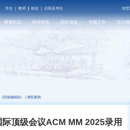
学生
教师
校友
访客及考生
智慧
师资队伍
科学研究
招生就业
学团工作
活力潍
潍院学人
科研平台
本科招生
学工在线
潍院人物
教师发展
学术期刊
就业信息
共青团（创新创业学
媒体关注
院...
育
人才招聘
科研成果
研究生招生
遇见潍院
科技服务
（院报编辑部）
潍院要闻
顶级会议ACM MM 2025录用