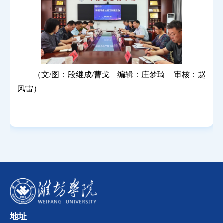
（文/图：段继成/曹戈 编辑：庄梦琦 审核：赵
风雷）
地址