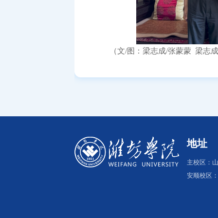
（文/图：梁志成/张蒙蒙 梁志
地址
主校区：山
安顺校区：