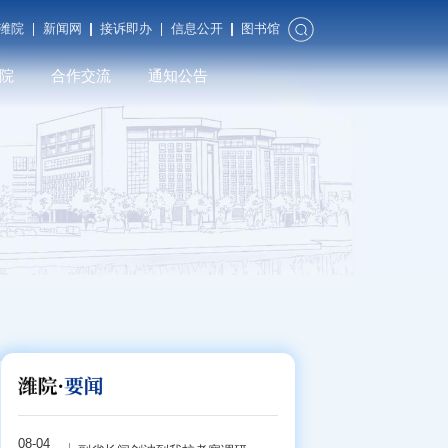
潍院
新闻网
接诉即办
信息公开
图书馆
院
合作交流
通知公告
合作发展
对外交流
潍院校友
08-04