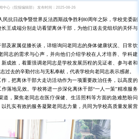
中心（院报编辑部） 发布时间：2025-08-26
国人民抗日战争暨世界反法西斯战争胜利80周年之际，学校党委副
校长王成端分别走访看望离休干部，为他们送去党组织的关怀与
干部及家属促膝长谈，详细询问老同志的身体健康状况、日常饮
老同志的需求与心声，并向他们介绍学校在人才培养、学科建
、新成效，着重强调老同志是学校发展历程的见证者、参与者和
同志过去的辛勤付出与无私奉献，代表学校向老同志表示感谢。
工作，把离休干部大走访活动作为一项重要政治任务，以高度的
作落地见效。学校将进一步深化离休干部“一人一策”精准服务
渠道，聚焦老同志在医疗保健、生活照料等方面的急难愁盼问
，以扎实有效的服务凝聚老同志力量，共同为学校高质量发展营