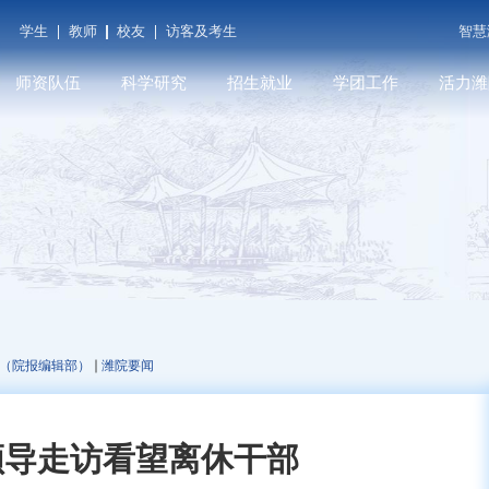
学生
教师
校友
访客及考生
智慧
师资队伍
科学研究
招生就业
学团工作
活力潍
潍院学人
科研平台
本科招生
学工在线
潍院人物
教师发展
学术期刊
就业信息
共青团（创新创业学
媒体关注
院...
育
人才招聘
科研成果
研究生招生
遇见潍院
科技服务
（院报编辑部）
潍院要闻
领导走访看望离休干部