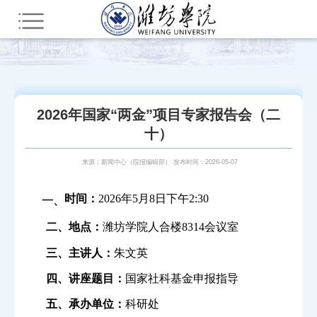
您所在的位置：
首页
新闻中心
学术动态
2026年国家“两金”项目专家报告会（二
十）
来源：新闻中心（院报编辑部） 发布时间：2026-05-07
2026
年
5
月
8
日下午
2:30
时间：
一、
潍坊学院
人合楼
8314
会议室
二、地点：
朱文英
三、主讲人：
国家社科基金申报指导
四、讲座题目：
科研处
五、承办单位：