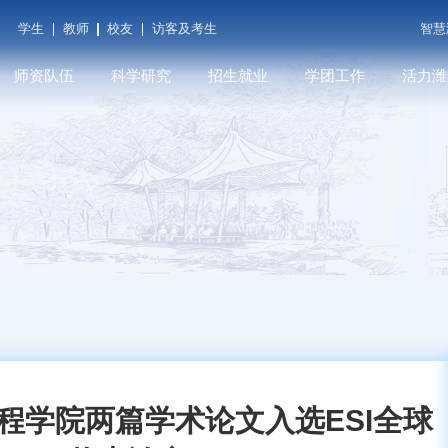
学生
教师
校友
访客及考生
智慧
师资队伍
科学研究
招生就业
学团工作
活力潍
潍院学人
科研平台
本科招生
学工在线
潍院人物
教师发展
学术期刊
就业信息
共青团（创新创业学
媒体关注
院...
育
人才招聘
科研成果
研究生招生
遇见潍院
科技服务
程学院两篇学术论文入选ESI全球