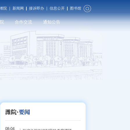
潍院
新闻网
接诉即办
信息公开
图书馆
院
合作交流
通知公告
合作发展
对外交流
潍院校友
08-04