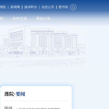
潍院
新闻网
接诉即办
信息公开
图书馆
院
合作交流
通知公告
合作发展
对外交流
潍院校友
08-04