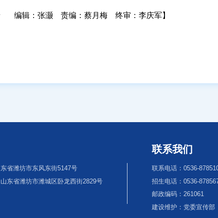
瑞 编辑：张灏 责编：蔡月梅 终审：李庆军】
联系我们
东省潍坊市东风东街5147号
联系电话：0536-87851
山东省潍坊市潍城区卧龙西街2829号
招生电话：0536-8785670
邮政编码：261061
建设维护：党委宣传部