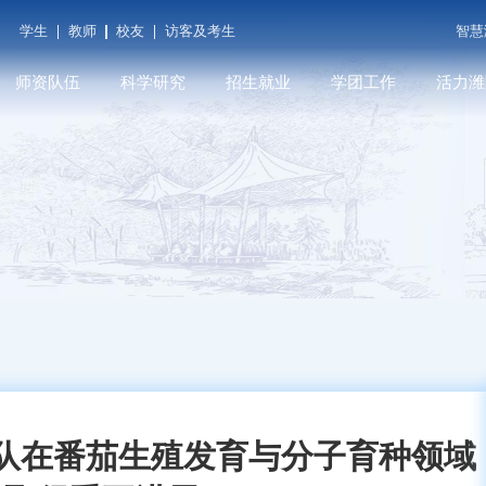
学生
教师
校友
访客及考生
智慧
师资队伍
科学研究
招生就业
学团工作
活力潍
潍院学人
科研平台
本科招生
学工在线
潍院人物
教师发展
学术期刊
就业信息
共青团（创新创业学
媒体关注
院...
育
人才招聘
科研成果
研究生招生
遇见潍院
科技服务
队在番茄生殖发育与分子育种领域