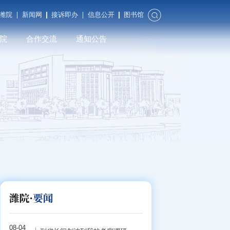
潍院
新闻网
接诉即办
信息公开
图书馆
院
合作交流
通知公告
合作发展
对外交流
潍院校友
08-04