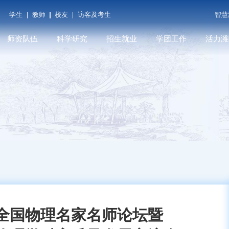
学生
教师
校友
访客及考生
智慧
师资队伍
科学研究
招生就业
学团工作
活力潍
潍院学人
科研平台
本科招生
学工在线
潍院人物
教师发展
学术期刊
就业信息
共青团（创新创业学
媒体关注
院...
育
人才招聘
科研成果
研究生招生
遇见潍院
科技服务
全国物理名家名师论坛暨