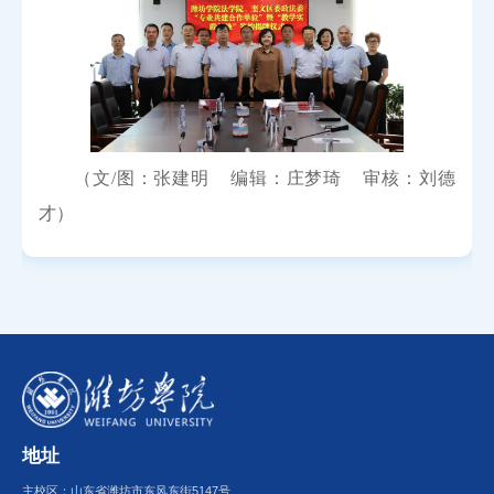
（文/图：张建明 编辑：庄梦琦 审核：刘德
才）
地址
主校区：山东省潍坊市东风东街5147号