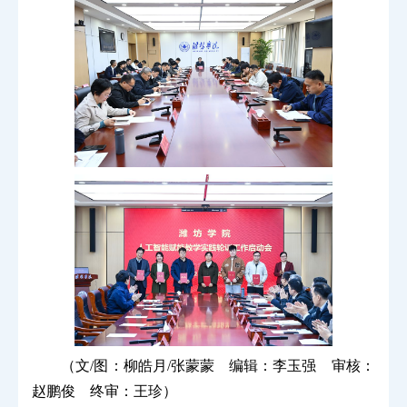
（文/图：柳皓月/张蒙蒙 编辑：李玉强 审核：
赵鹏俊 终审：王珍）